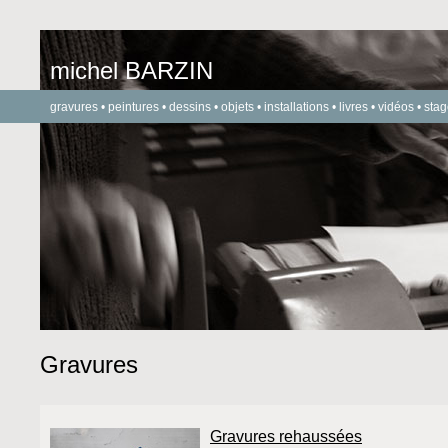
michel BARZIN
gravures
•
peintures
•
dessins
•
objets
•
installations
•
livres
•
vidéos
•
stag
Gravures
Gravures rehaussées